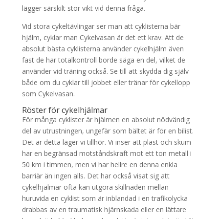
lägger särskilt stor vikt vid denna fråga.
Vid stora cykeltävlingar ser man att cyklisterna bär
hjälm, cyklar man Cykelvasan är det ett krav. Att de
absolut bästa cyklisterna använder cykelhjälm även
fast de har totalkontroll borde säga en del, vilket de
använder vid träning också. Se till att skydda dig själv
både om du cyklar till jobbet eller tränar för cykellopp
som Cykelvasan.
Röster för cykelhjälmar
För många cyklister är hjälmen en absolut nödvändig
del av utrustningen, ungefär som bältet är för en bilist.
Det är detta läger vi tillhör. Vi inser att plast och skum
har en begränsad motståndskraft mot ett ton metall i
50 km i timmen, men vi har hellre en denna enkla
barriär än ingen alls. Det har också visat sig att
cykelhjälmar ofta kan utgöra skillnaden mellan
huruvida en cyklist som är inblandad i en trafikolycka
drabbas av en traumatisk hjärnskada eller en lättare