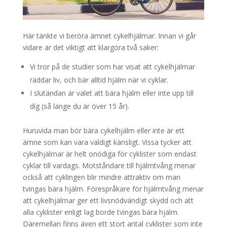
Här tänkte vi beröra ämnet cykelhjälmar. Innan vi går
vidare är det viktigt att klargöra två saker:
Vi tror på de studier som har visat att cykelhjälmar
räddar liv, och bär alltid hjälm när vi cyklar.
I slutändan är valet att bära hjälm eller inte upp till
dig (så länge du är över 15 år).
Huruvida man bör bära cykelhjälm eller inte är ett
ämne som kan vara väldigt känsligt. Vissa tycker att
cykelhjälmar är helt onödiga för cyklister som endast
cyklar till vardags. Motståndare till hjälmtvång menar
också att cyklingen blir mindre attraktiv om man
tvingas bära hjälm. Förespråkare för hjälmtvång menar
att cykelhjälmar ger ett livsnödvändigt skydd och att
alla cyklister enligt lag borde tvingas bära hjälm.
Däremellan finns även ett stort antal cyklister som inte