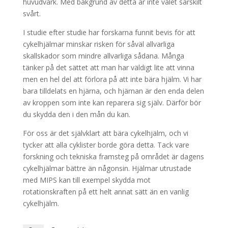
huvudvärk. Med bakgrund av detta är inte valet särskilt
svårt.
I studie efter studie har forskarna funnit bevis för att
cykelhjälmar minskar risken för såväl allvarliga
skallskador som mindre allvarliga sådana. Många
tänker på det sättet att man har väldigt lite att vinna
men en hel del att förlora på att inte bära hjälm. Vi har
bara tilldelats en hjärna, och hjärnan är den enda delen
av kroppen som inte kan reparera sig själv. Därför bör
du skydda den i den mån du kan.
För oss är det självklart att bära cykelhjälm, och vi
tycker att alla cyklister borde göra detta. Tack vare
forskning och tekniska framsteg på området är dagens
cykelhjälmar bättre än någonsin. Hjälmar utrustade
med MIPS kan till exempel skydda mot
rotationskraften på ett helt annat sätt än en vanlig
cykelhjälm.